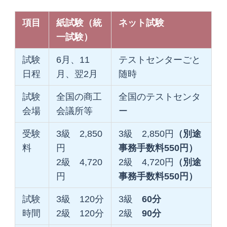
項目
紙試験（統
ネット試験
一試験）
試験
6月、11
テストセンターごと
日程
月、翌2月
随時
試験
全国の商工
全国のテストセンタ
会場
会議所等
ー
受験
3級 2,850
3級 2,850円
（別途
料
円
事務手数料550円）
2級 4,720
2級 4,720円
（別途
円
事務手数料550円）
試験
3級 120分
3級
60分
時間
2級 120分
2級
90分