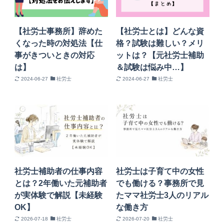
【社労士事務所】辞めた
【社労士とは】どんな資
くなった時の対処法【仕
格？試験は難しい？メリ
事がきついときの対応
ットは？【元社労士補助
は】
＆試験は悩み中…】
2024-06-27
社労士
2024-06-27
社労士
社労士補助者の仕事内容
社労士は子育て中の女性
とは？2年働いた元補助者
でも働ける？事務所で見
が実体験で解説【未経験
たママ社労士3人のリアル
OK】
な働き方
2026-07-18
社労士
2026-07-20
社労士