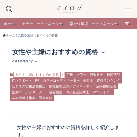
ホーム
カラーコーディネーター
福祉住環境コーディネーター
FP
ホーム
女性や主婦におすすめの資格
女性や主婦におすすめの資格
–
category –
女性や主婦におすすめの資格
宅建
社労士
行政書士
日商簿記
ITパスポート
FP
カラーコーディネーター
保育士
資格ランキング
ビジネス実務法務検定
福祉住環境コーディネーター
危険物取扱者
薬膳コーディネーター
色彩検定
中小企業診断士
Webライター
基本情報技術者
医療事務
女性や主婦におすすめの資格を詳しく紹介しま
す。