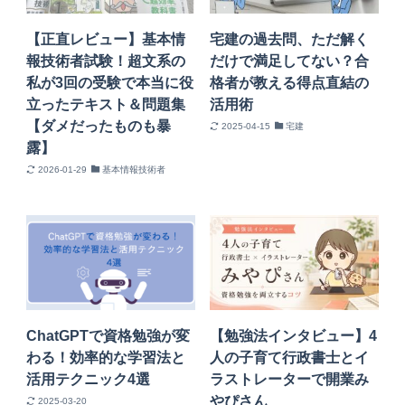
【正直レビュー】基本情
宅建の過去問、ただ解く
報技術者試験！超文系の
だけで満足してない？合
私が3回の受験で本当に役
格者が教える得点直結の
立ったテキスト＆問題集
活用術
【ダメだったものも暴
2025-04-15
宅建
露】
2026-01-29
基本情報技術者
ChatGPTで資格勉強が変
【勉強法インタビュー】4
わる！効率的な学習法と
人の子育て行政書士とイ
活用テクニック4選
ラストレーターで開業み
やぴさん
2025-03-20