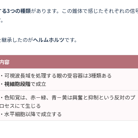
る3つの種類
があります。この錐体で感じたそれぞれの信
す。
を継承したのが
ヘルムホルツ
です。
内容
・可視波長域を処理する眼の受容器は3種類ある
・
視細胞段階
で成立
・色知覚は、赤－緑、青－黄は興奮と抑制という反対のプ
ロセスにて生じる
・水平細胞以降で成立する