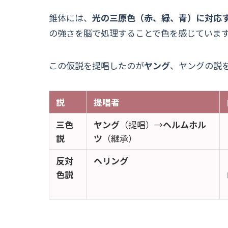
錐体には、
光の三原色（赤、緑、青）に対応す
の強さを脳で処理することで色を感じていま
この仮説を提唱したのが
ヤング
、ヤングの説
説
提唱者
三色
ヤング
（提唱）→
ヘルムホル
説
ツ
（継承）
反対
ヘリング
色説