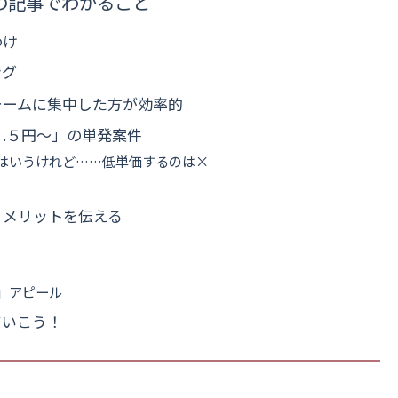
の記事でわかること
わけ
ング
ォームに集中した方が効率的
.５円〜」の単発案件
はいうけれど……低単価するのは×
＆メリットを伝える
」アピール
ていこう！