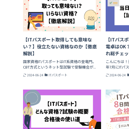
【ITパスポート取得しても意味な
【ITパス
い？】役立たない資格なのか【徹底
電卓はOK
解説】
れ総チェッ
国家資格ITパスポートはIT系資格の登竜門。
こんにちは！
CBT方式というネット型試験で受験機会が...
年7月にITパ
2024-06-24
ITパスポート
2024-06-24