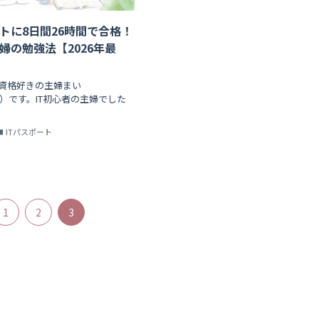
ートに8日間26時間で合格！
婦の勉強法【2026年最
資格好きの主婦まい
aco）です。IT初心者の主婦でした
ITパスポート
1
2
3