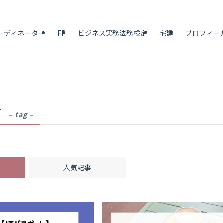
ーディネーター
FP
ビジネス実務法務検定
宅建
プロフィー
ブ
– tag –
人気記事