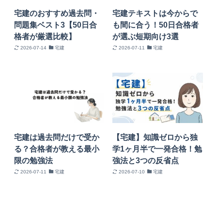
宅建のおすすめ過去問・
宅建テキストは今からで
問題集ベスト3【50日合
も間に合う！50日合格者
格者が厳選比較】
が選ぶ短期向け3選
2026-07-14
宅建
2026-07-11
宅建
宅建は過去問だけで受か
【宅建】知識ゼロから独
る？合格者が教える最小
学1ヶ月半で一発合格！勉
限の勉強法
強法と3つの反省点
2026-07-11
宅建
2026-07-10
宅建